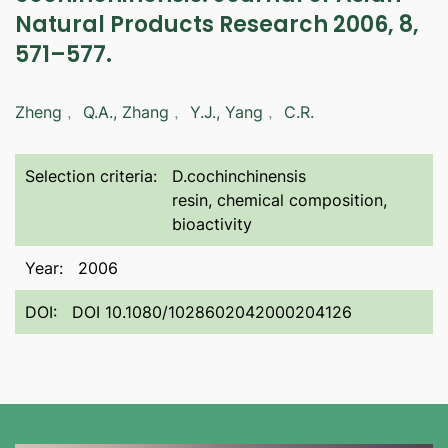
Natural Products Research 2006, 8,
571–577.
Zheng﹐ Q.A., Zhang﹐ Y.J., Yang﹐ C.R.
Selection criteria:
D.cochinchinensis
resin, chemical composition,
bioactivity
Year:
2006
DOI:
DOI 10.1080/1028602042000204126