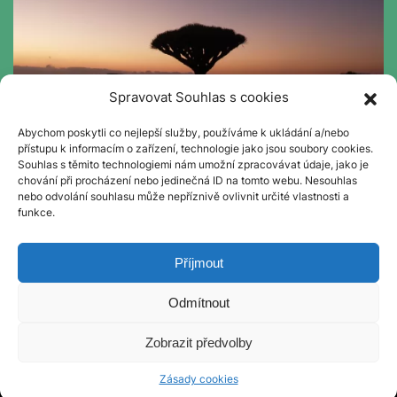
Spravovat Souhlas s cookies
Abychom poskytli co nejlepší služby, používáme k ukládání a/nebo
přístupu k informacím o zařízení, technologie jako jsou soubory cookies.
Contact
Souhlas s těmito technologiemi nám umožní zpracovávat údaje, jako je
chování při procházení nebo jedinečná ID na tomto webu. Nesouhlas
prof. Petr Maděra
nebo odvolání souhlasu může nepříznivě ovlivnit určité vlastnosti a
funkce.
Department of Forest Botany, Dendrology and
Geobiocoenology
faculty of Forestry and Wood Technology
Příjmout
Mendel University in Brno
petrmad@mendelu.cz
Odmítnout
Zobrazit předvolby
© Dragon Tree Consortium 2023 | web
rostanetek
|
admin
Zásady cookies