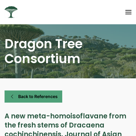
Dragon Tree
Consortium
Back to References
A new meta-homoisoflavane from
the fresh stems of Dracaena
cochinchinensis. Journal of Asian